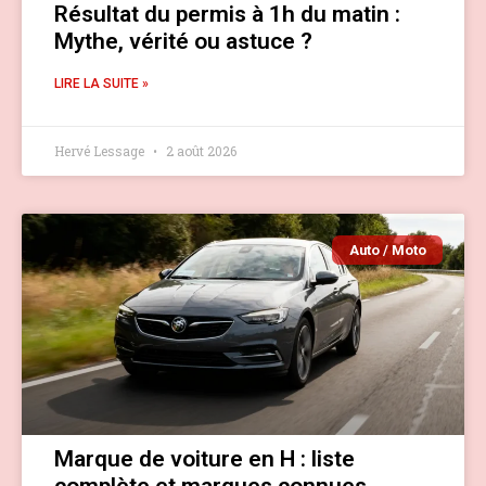
Résultat du permis à 1h du matin :
Mythe, vérité ou astuce ?
LIRE LA SUITE »
Hervé Lessage
2 août 2026
Auto / Moto
Marque de voiture en H : liste
complète et marques connues