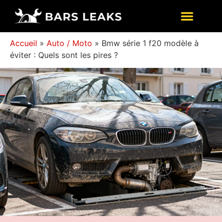
Accueil
»
Auto / Moto
»
Bmw série 1 f20 modèle à
éviter : Quels sont les pires ?