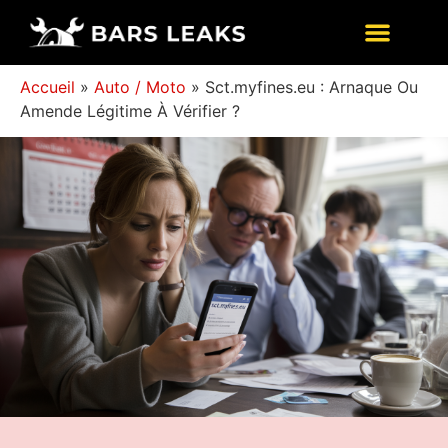
Accueil
»
Auto / Moto
»
Sct.myfines.eu : Arnaque Ou
Amende Légitime À Vérifier ?