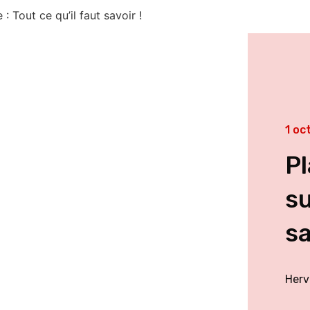
: Tout ce qu’il faut savoir !
1 oc
Pl
su
sa
Herv