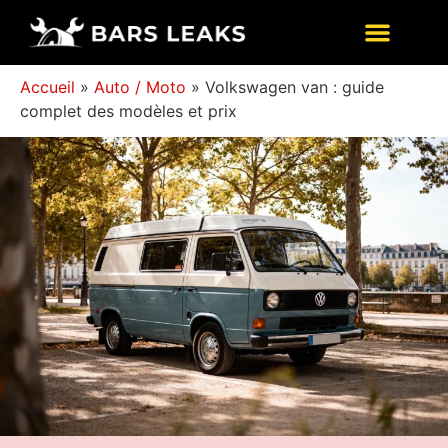
Accueil
»
Auto / Moto
»
Volkswagen van : guide
complet des modèles et prix