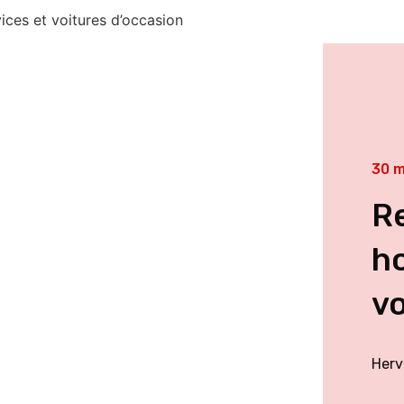
vices et voitures d’occasion
30 m
Re
ho
vo
Herv