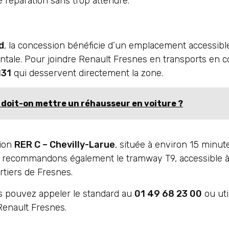
ne réparation sans trop attendre.
d
, la concession bénéficie d’un emplacement accessible
entale. Pour joindre Renault Fresnes en transports e
131
qui desservent directement la zone.
e doit-on mettre un réhausseur en voiture ?
tion
RER C – Chevilly-Larue
, située à environ 15 minut
 recommandons également le tramway T9, accessible à
rtiers de Fresnes.
s pouvez appeler le standard au
01 49 68 23 00
ou uti
l Renault Fresnes.