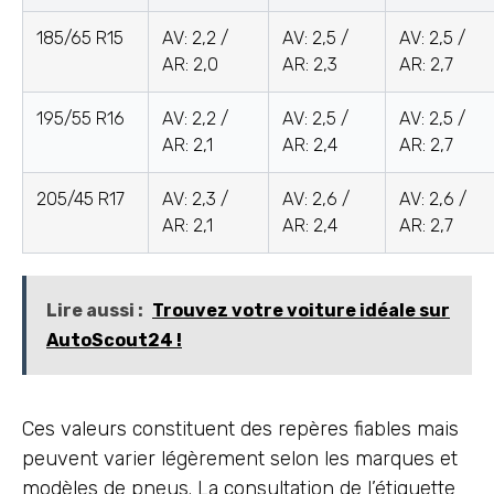
185/65 R15
AV: 2,2 /
AV: 2,5 /
AV: 2,5 /
AR: 2,0
AR: 2,3
AR: 2,7
195/55 R16
AV: 2,2 /
AV: 2,5 /
AV: 2,5 /
AR: 2,1
AR: 2,4
AR: 2,7
205/45 R17
AV: 2,3 /
AV: 2,6 /
AV: 2,6 /
AR: 2,1
AR: 2,4
AR: 2,7
Lire aussi :
Trouvez votre voiture idéale sur
AutoScout24 !
Ces valeurs constituent des repères fiables mais
peuvent varier légèrement selon les marques et
modèles de pneus. La consultation de l’étiquette