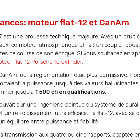
ances: moteur flat-12 et CanAm
17 est une prouesse technique majeure. Avec un bruit c
evaux, ce moteur atmosphérique offrait un couple robu
 bêtes de course de son époque. Si vous souhaitez en a
teur flat-12 Porsche 10 Cylinder
.
 CanAm, où la réglementation était plus permissive, P
ortaient la puissance jusqu’à des valeurs hallucinante
lminer jusqu’à
1 500 ch en qualifications
.
puyait sur une ingénierie pointue du système de sural
un refroidissement ultra efficace. Le flat-12, avec sa di
n équilibre entre puissance et fiabilité.
la transmission aux quatre ou cinq rapports, adaptée e