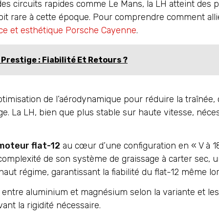
des circuits rapides comme Le Mans, la LH atteint des p
oit rare à cette époque. Pour comprendre comment allie
e et esthétique Porsche Cayenne
.
Prestige : Fiabilité Et Retours ?
optimisation de l’aérodynamique pour réduire la traînée, 
ge. La LH, bien que plus stable sur haute vitesse, nécess
moteur flat-12
au cœur d’une configuration en « V à 1
 complexité de son système de graissage à carter sec, 
 haut régime, garantissant la fiabilité du flat-12 même l
 entre aluminium et magnésium selon la variante et les
ant la rigidité nécessaire.