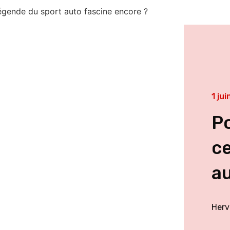
légende du sport auto fascine encore ?
1 ju
Po
ce
au
Herv