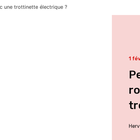
c une trottinette électrique ?
1 fé
Pe
ro
tr
Herv