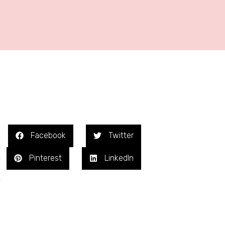
Facebook
Twitter
%
%
%
Pinterest
LinkedIn
%
%