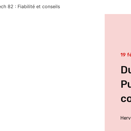
h 82 : Fiabilité et conseils
19 f
Du
Pu
co
Herv