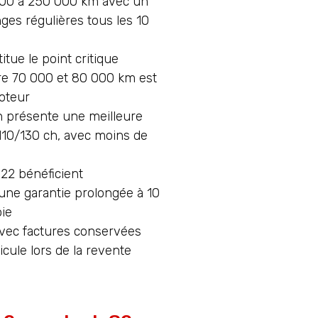
000 à 250 000 km avec un
ges régulières tous les 10
itue le point critique
re 70 000 et 80 000 km est
moteur
h présente une meilleure
o 110/130 ch, avec moins de
22 bénéficient
’une garantie prolongée à 10
oie
avec factures conservées
icule lors de la revente