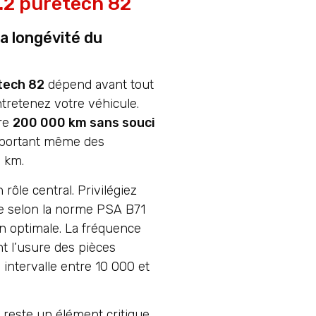
.2 puretech 82
a longévité du
tech 82
dépend avant tout
ntretenez votre véhicule.
dre
200 000 km sans souci
apportant même des
 km.
n rôle central. Privilégiez
e selon la norme PSA B71
on optimale. La fréquence
t l’usure des pièces
ntervalle entre 10 000 et
n reste un élément critique.