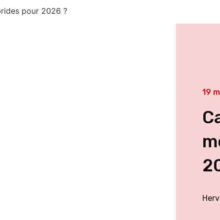
brides pour 2026 ?
19 m
Ca
m
2
Herv