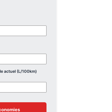
)
e actuel (L/100km)
économies