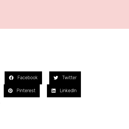
Facebook
Twitter
%
%
%
Pinterest
LinkedIn
%
%